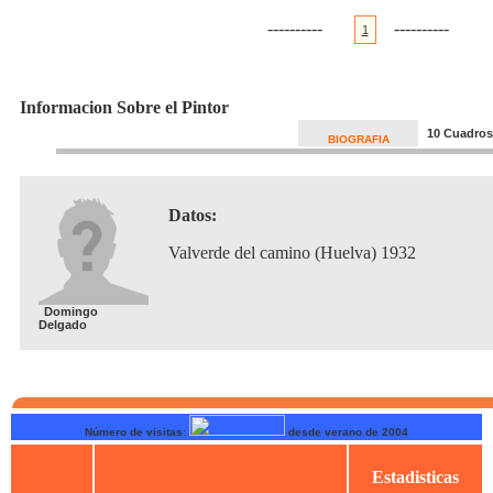
----------
----------
1
Informacion Sobre el Pintor
10 Cuadros
BIOGRAFIA
Datos:
Valverde del camino (Huelva) 1932
Domingo
Delgado
Número de visitas:
desde verano de 2004
Estadisticas