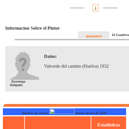
----------
----------
1
Informacion Sobre el Pintor
10 Cuadros
BIOGRAFIA
Datos:
Valverde del camino (Huelva) 1932
Domingo
Delgado
Número de visitas:
desde verano de 2004
Estadisticas