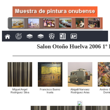
Salon Otoño Huelva 2006 1º 
MIguel Angel
Francisco Bueno
Abigalil Narvaez
Andres 
Rodriguez Silva
Iruela
Rodriguez Arias
Domi