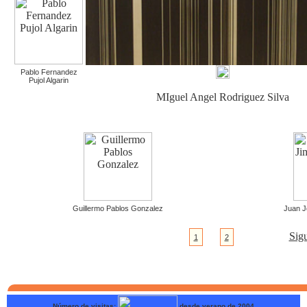
Pablo Fernandez
Pujol Algarin
MIguel Angel Rodriguez Silva
Guillermo Pablos Gonzalez
Juan J
Sigu
1
2
Número de visitas:
desde verano de 2004