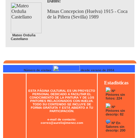
Datos:
Minas Concepcion (Huelva) 1915 - Coca
de la Piñera (Sevilla) 1989
Mateo Orduña
Castellano
Número de visitas:
desde verano de 2004
Estadisticas
ESTA PÁGINA CULTURAL ES UN PROYECTO
Nº
PERSONAL DEDICADO A FACILITAR EL
Pintores sin
CONOCIMIENTO DE LA PINTURA Y DE LOS
fotos: 224
PINTORES RELACIONADOS CON HUELVA.
TODO SU CONTENIDO SE INCLUYE DE
Nº
FORMA GRATUITA Y ESTÁ ABIERTO A TU
Pintores sin
PARTICIPACIÓN.
descrip: 82
e-mail de contacto:
correo@aureliojimenez.com
Nº En
Salones sin
descrip: 200