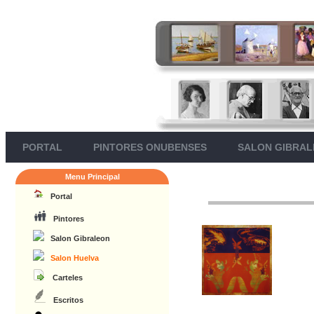
PORTAL
PINTORES ONUBENSES
SALON GIBRA
Menu Principal
Portal
Pintores
Salon Gibraleon
Salon Huelva
Carteles
Escritos