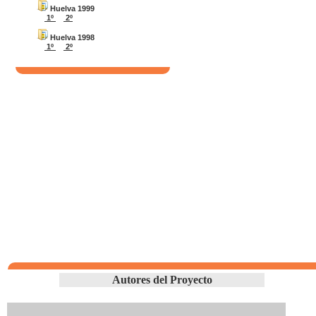
Huelva 1999
1º
2º
Huelva 1998
1º
2º
Autores del Proyecto