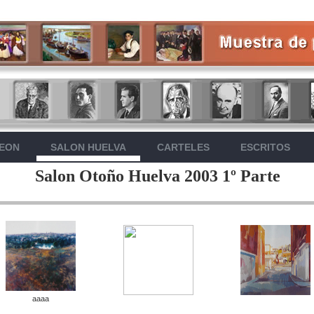
LEON
SALON HUELVA
CARTELES
ESCRITOS
Salon Otoño Huelva 2003 1º Parte
aaaa