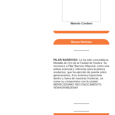
Manolo Cordero
Bunas Noticias
------------
PILAR BARROSO:
Le ha sido concedida la
Medalla de Oro de la Ciudad de Huelva: Se
reconoce a Pilar Barroso Mayoral, como una
artista esencial y referente para la pintura
onubense, que ha ejercido de puente entre
generaciones. A su extensa trayectoria
dentro y fuera de nuestras fronteras, se
suma su compromiso con la ciudad.
MERECIDISIMO RECONOCIMIENTO.
!!ENHORABUENA!!
------------
------------