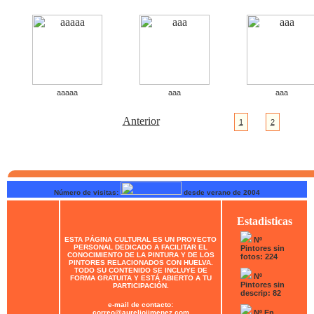
aaaaa
aaa
aaa
Anterior
1
2
Número de visitas:
desde verano de 2004
Estadisticas
ESTA PÁGINA CULTURAL ES UN PROYECTO
Nº
PERSONAL DEDICADO A FACILITAR EL
Pintores sin
CONOCIMIENTO DE LA PINTURA Y DE LOS
fotos: 224
PINTORES RELACIONADOS CON HUELVA.
TODO SU CONTENIDO SE INCLUYE DE
Nº
FORMA GRATUITA Y ESTÁ ABIERTO A TU
Pintores sin
PARTICIPACIÓN.
descrip: 82
e-mail de contacto:
correo@aureliojimenez.com
Nº En