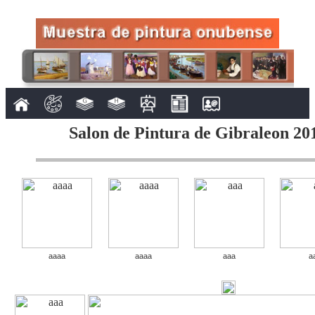
Salon de Pintura de Gibraleon 201
aaaa
aaaa
aaa
a