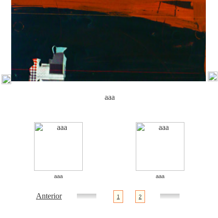
aaa
aaa
aaa
Anterior
1
2