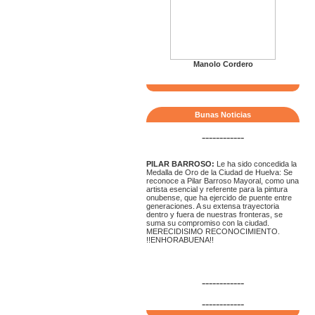
Manolo Cordero
Bunas Noticias
------------
PILAR BARROSO:
Le ha sido concedida la
Medalla de Oro de la Ciudad de Huelva: Se
reconoce a Pilar Barroso Mayoral, como una
artista esencial y referente para la pintura
onubense, que ha ejercido de puente entre
generaciones. A su extensa trayectoria
dentro y fuera de nuestras fronteras, se
suma su compromiso con la ciudad.
MERECIDISIMO RECONOCIMIENTO.
!!ENHORABUENA!!
------------
------------