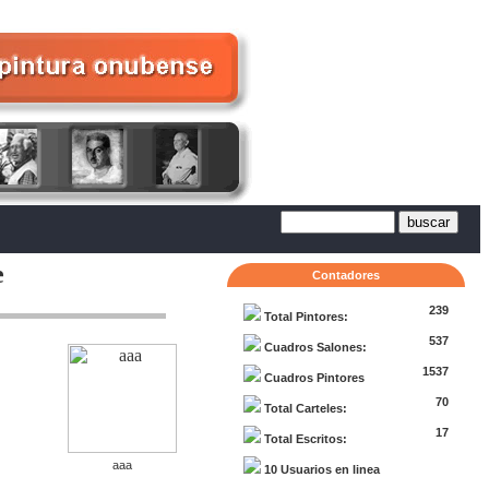
e
Contadores
239
Total Pintores:
537
Cuadros Salones:
1537
Cuadros Pintores
70
Total Carteles:
17
Total Escritos:
aaa
10 Usuarios en linea