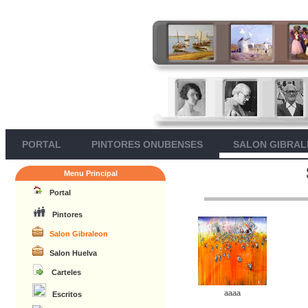
PORTAL
PINTORES ONUBENSES
SALON GIBRA
Menu Principal
Portal
Pintores
Salon Gibraleon
Salon Huelva
Carteles
aaaa
Escritos