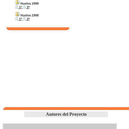
Huelva 1999
1º
2º
Huelva 1998
1º
2º
Autores del Proyecto