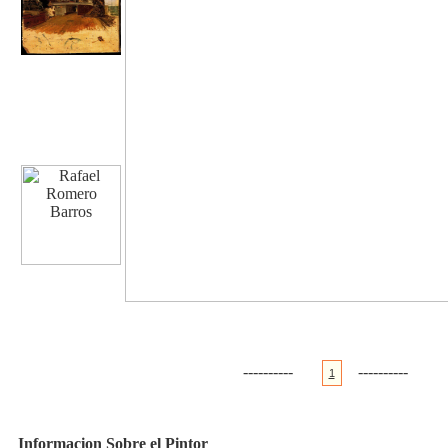
----------
----------
1
Informacion Sobre el Pintor