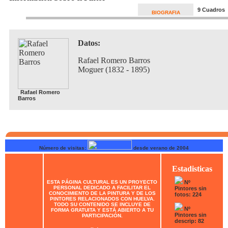
9 Cuadros
BIOGRAFIA
Datos:
Rafael Romero Barros
Moguer (1832 - 1895)
Rafael Romero
Barros
Número de visitas:
desde verano de 2004
Estadisticas
ESTA PÁGINA CULTURAL ES UN PROYECTO
Nº
PERSONAL DEDICADO A FACILITAR EL
Pintores sin
CONOCIMIENTO DE LA PINTURA Y DE LOS
fotos: 224
PINTORES RELACIONADOS CON HUELVA.
TODO SU CONTENIDO SE INCLUYE DE
Nº
FORMA GRATUITA Y ESTÁ ABIERTO A TU
Pintores sin
PARTICIPACIÓN.
descrip: 82