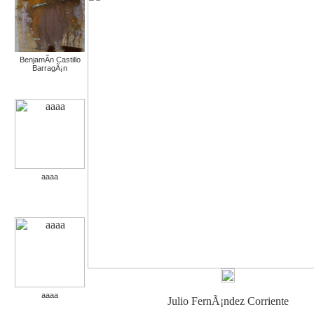
BenjamÃ­n Castillo
BarragÃ¡n
aaaa
aaaa
Julio FernÃ¡ndez Corriente