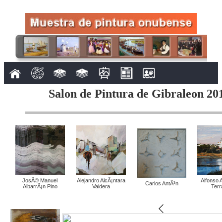
Salon de Pintura de Gibraleon 201
JosÃ© Manuel
Alejandro AlcÃ¡ntara
Alfonso 
Carlos AntÃ³n
AlbarrÃ¡n Pino
Valdera
Terr