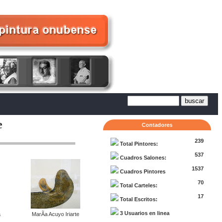
e
Contadores
239
Total Pintores:
537
Cuadros Salones:
1537
Cuadros Pintores
70
Total Carteles:
17
Total Escritos:
3 Usuarios en linea
a
MarÃ­a Acuyo Iriarte