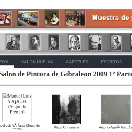
LEON
SALON HUELVA
CARTELES
ESCRITOS
Salon de Pintura de Gibraleon 2009 1º Part
uel Luis YÃ¡Ã±ez (Segundo
Klaus Ohnsmann
Antonio AgullÃ³ GarcÃ­
Premio)