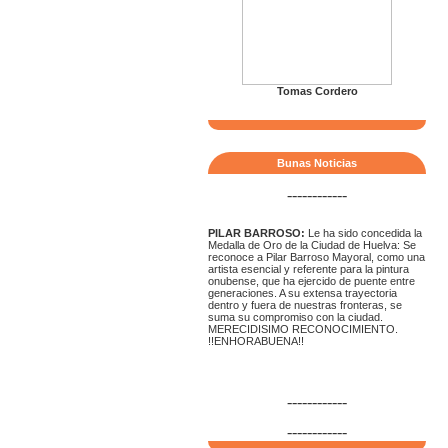
Tomas Cordero
Bunas Noticias
------------
PILAR BARROSO:
Le ha sido concedida la
Medalla de Oro de la Ciudad de Huelva: Se
reconoce a Pilar Barroso Mayoral, como una
artista esencial y referente para la pintura
onubense, que ha ejercido de puente entre
generaciones. A su extensa trayectoria
dentro y fuera de nuestras fronteras, se
suma su compromiso con la ciudad.
MERECIDISIMO RECONOCIMIENTO.
!!ENHORABUENA!!
------------
------------