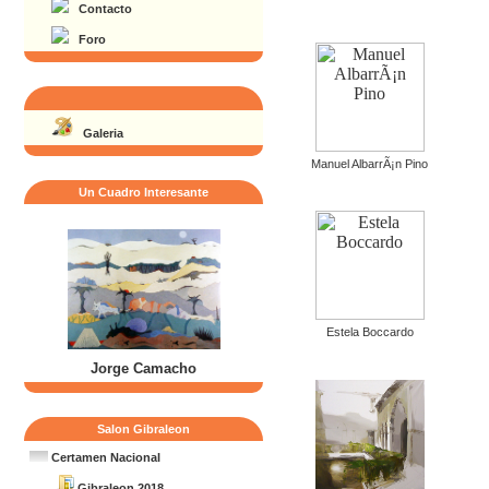
Contacto
Foro
Galeria
Manuel AlbarrÃ¡n Pino
Un Cuadro Interesante
Estela Boccardo
Jorge Camacho
Salon Gibraleon
Certamen Nacional
Gibraleon 2018