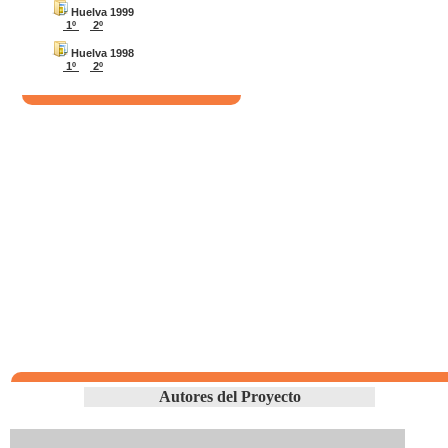
Huelva 1999
1º
2º
Huelva 1998
1º
2º
Autores del Proyecto