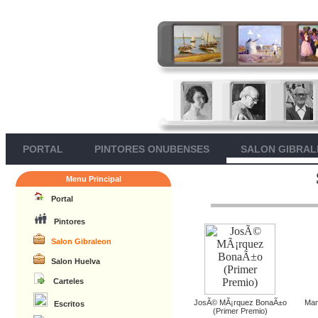
PORTAL
PINTORES ONUBENSES
SALON GIBRA
Menu Principal
Portal
Pintores
Salon Gibraleon
Salon Huelva
Carteles
JosÃ© MÃ¡rquez BonaÃ±o
Man
Escritos
(Primer Premio)