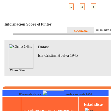
----------
---------
1
2
3
Informacion Sobre el Pintor
30 Cuadros
BIOGRAFIA
Datos:
Isla Cristina Huelva 1945
Charo Olias
Número de visitas:
desde verano de 2004
Estadisticas
ESTA PÁGINA CULTURAL ES UN PROYECTO