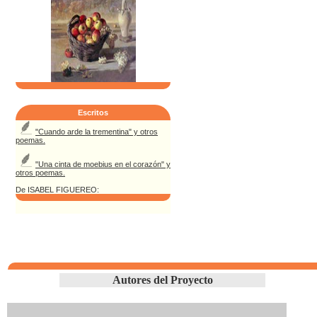
Escritos
"Cuando arde la trementina" y otros
poemas.
"Una cinta de moebius en el corazón" y
otros poemas.
De ISABEL FIGUEREO:
Autores del Proyecto