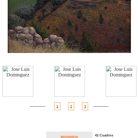
----------
----------
1
2
3
42 Cuadros
BIOGRAFIA