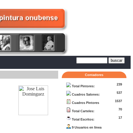
Contadores
239
Total Pintores:
537
Cuadros Salones:
1537
Cuadros Pintores
70
Total Carteles:
17
Total Escritos:
9 Usuarios en linea