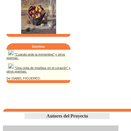
Escritos
"Cuando arde la trementina" y otros
poemas.
"Una cinta de moebius en el corazón" y
otros poemas.
De ISABEL FIGUEREO:
Autores del Proyecto