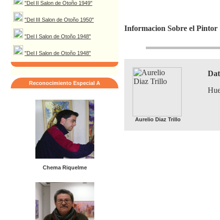
"Del II Salon de Otoño 1949"
"Del III Salon de Otoño 1950"
Informacion Sobre el Pintor
"Del I Salon de Otoño 1948"
"Del I Salon de Otoño 1948"
Dat
Reconocimiento Especial A
Hue
Aurelio Diaz Trillo
Chema Riquelme