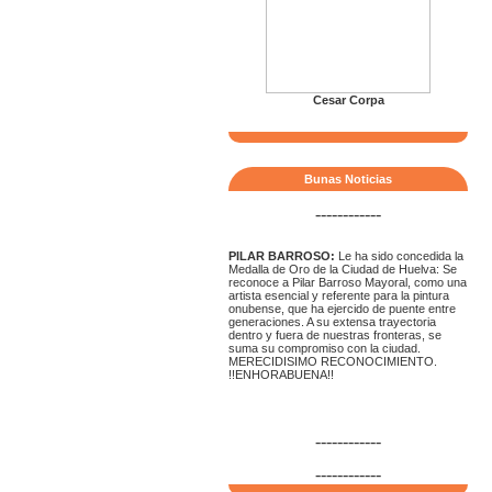
Cesar Corpa
Bunas Noticias
------------
PILAR BARROSO:
Le ha sido concedida la
Medalla de Oro de la Ciudad de Huelva: Se
reconoce a Pilar Barroso Mayoral, como una
artista esencial y referente para la pintura
onubense, que ha ejercido de puente entre
generaciones. A su extensa trayectoria
dentro y fuera de nuestras fronteras, se
suma su compromiso con la ciudad.
MERECIDISIMO RECONOCIMIENTO.
!!ENHORABUENA!!
------------
------------