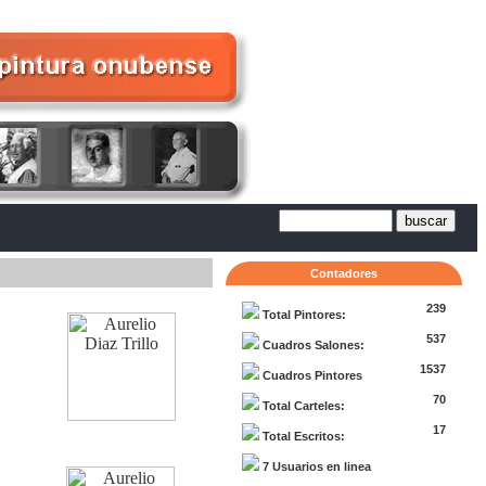
Contadores
239
Total Pintores:
537
Cuadros Salones:
1537
Cuadros Pintores
70
Total Carteles:
17
Total Escritos:
7 Usuarios en linea