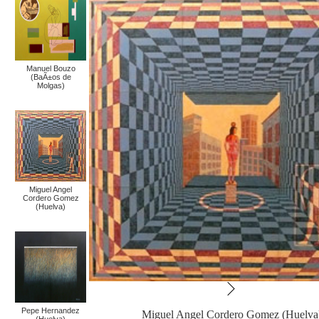
Manuel Bouzo
(BaÃ±os de
Molgas)
Miguel Angel
Cordero Gomez
(Huelva)
Pepe Hernandez
Miguel Angel Cordero Gomez (Huelva
(Huelva)