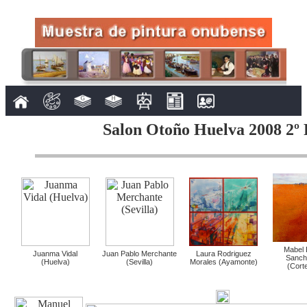
Salon Otoño Huelva 2008 2º 
Mabel 
Juanma Vidal
Juan Pablo Merchante
Laura Rodriguez
Sanch
(Huelva)
(Sevilla)
Morales (Ayamonte)
(Cort