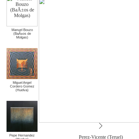
Manuel Bouzo
(BaÃ±os de
Molgas)
Miguel Angel
Cordero Gomez
(Huelva)
Pepe Hernandez
Perez-Vicente (Teruel)
(Huelva)