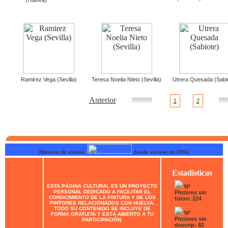
Ramirez Vega (Sevilla)
Teresa Noelia Nieto (Sevilla)
Utrera Quesada (Sabi
Anterior
1
2
Número de visitas:
desde verano de 2004
Estadisticas
ESTA PÁGINA CULTURAL ES UN PROYECTO
Nº
PERSONAL DEDICADO A FACILITAR EL
Pintores sin
CONOCIMIENTO DE LA PINTURA Y DE LOS
fotos: 224
PINTORES RELACIONADOS CON HUELVA.
TODO SU CONTENIDO SE INCLUYE DE
Nº
FORMA GRATUITA Y ESTÁ ABIERTO A TU
Pintores sin
PARTICIPACIÓN.
descrip: 82