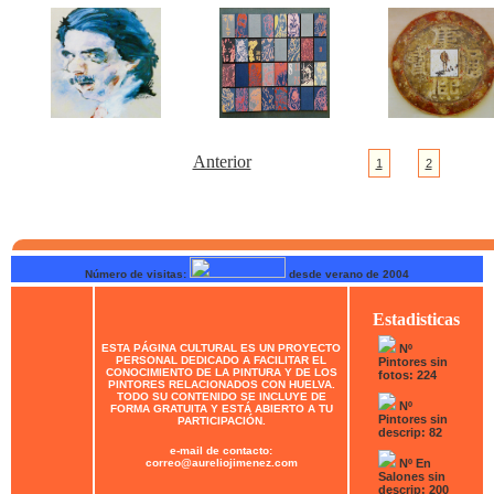
Anterior
1
2
Número de visitas:
desde verano de 2004
Estadisticas
ESTA PÁGINA CULTURAL ES UN PROYECTO
Nº
PERSONAL DEDICADO A FACILITAR EL
Pintores sin
CONOCIMIENTO DE LA PINTURA Y DE LOS
fotos: 224
PINTORES RELACIONADOS CON HUELVA.
TODO SU CONTENIDO SE INCLUYE DE
Nº
FORMA GRATUITA Y ESTÁ ABIERTO A TU
Pintores sin
PARTICIPACIÓN.
descrip: 82
e-mail de contacto:
correo@aureliojimenez.com
Nº En
Salones sin
descrip: 200