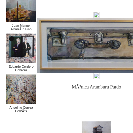
Juan Manuel
AlbarrÃ¡n Pino
Eduardo Cordero
Cabrera
MÃ³nica Aramburu Pardo
Anselmo Correa
PedrÃ³s