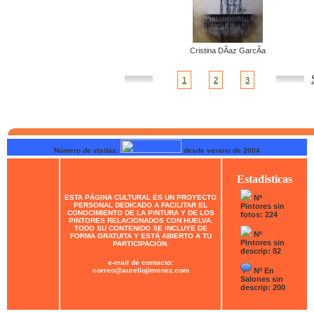
Cristina DÃ­az GarcÃ­a
1
2
3
Número de visitas:
desde verano de 2004
Estadisticas
ESTA PÁGINA CULTURAL ES UN PROYECTO
Nº
PERSONAL DEDICADO A FACILITAR EL
Pintores sin
CONOCIMIENTO DE LA PINTURA Y DE LOS
fotos: 224
PINTORES RELACIONADOS CON HUELVA.
TODO SU CONTENIDO SE INCLUYE DE
Nº
FORMA GRATUITA Y ESTÁ ABIERTO A TU
Pintores sin
PARTICIPACIÓN.
descrip: 82
e-mail de contacto:
correo@aureliojimenez.com
Nº En
Salones sin
descrip: 200