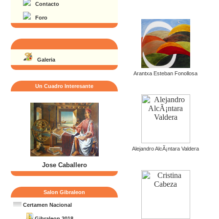
Contacto
Foro
Galeria
Arantxa Esteban Fonollosa
Un Cuadro Interesante
Alejandro AlcÃ¡ntara Valdera
Jose Caballero
Salon Gibraleon
Certamen Nacional
Gibraleon 2018