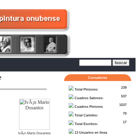
e
Contadores
239
Total Pintores:
537
Cuadros Salones:
1537
Cuadros Pintores
70
Total Carteles:
17
Total Escritos:
13 Usuarios en linea
IvÃ¡n Mario Dosantos