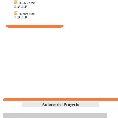
Huelva 1999
1º
2º
Huelva 1998
1º
2º
Autores del Proyecto