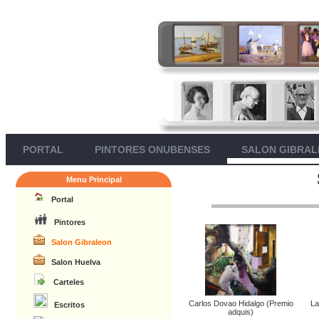
PORTAL
PINTORES ONUBENSES
SALON GIBRA
Menu Principal
Portal
Pintores
Salon Gibraleon
Salon Huelva
Carteles
Carlos Dovao Hidalgo (Premio
La
Escritos
adquis)