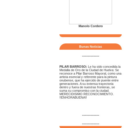
Manolo Cordero
Bunas Noticias
------------
PILAR BARROSO:
Le ha sido concedida la
Medalla de Oro de la Ciudad de Huelva: Se
reconoce a Pilar Barroso Mayoral, como una
artista esencial y referente para la pintura
onubense, que ha ejercido de puente entre
generaciones. A su extensa trayectoria
dentro y fuera de nuestras fronteras, se
suma su compromiso con la ciudad.
MERECIDISIMO RECONOCIMIENTO.
!!ENHORABUENA!!
------------
------------