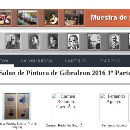
LEON
SALON HUELVA
CARTELES
ESCRITOS
Salon de Pintura de Gibraleon 2016 1º Part
ura Medina Solera (Premio
Carmen Redondo GuzmÃ¡n
Fernando Aguayo
adquis)