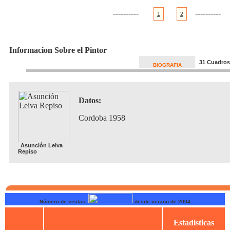
----------
----------
1
2
Informacion Sobre el Pintor
31 Cuadros
BIOGRAFIA
Datos:
Cordoba 1958
Asunción Leiva
Repiso
Número de visitas:
desde verano de 2004
Estadisticas