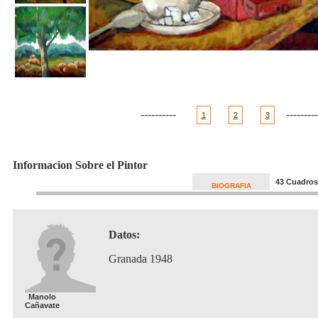
----------
---------
1
2
3
Informacion Sobre el Pintor
43 Cuadros
BIOGRAFIA
Datos:
Granada 1948
Manolo
Cañavate