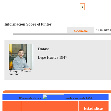
----------
----------
1
Informacion Sobre el Pintor
10 Cuadros
BIOGRAFIA
Datos:
Lepe Huelva 1947
Enrique Romero
Santana
Número de visitas:
desde verano de 2004
Estadisticas